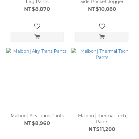
Leg Pants
Side Pocket Jogger
Pants
NT$8,870
NT$10,080
Malbon│Airy Trans Pants
Malbon│Thermal Tech
Pants
NT$8,960
NT$11,200