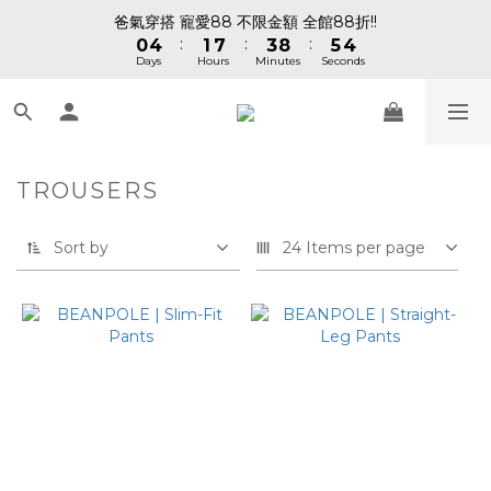
5
5
1
1
5
5
2
2
8
8
4
4
9
9
6
6
爸氣穿搭 寵愛88 不限金額 全館88折!!
爸氣穿搭 寵愛88 不限金額 全館88折!!
4
4
:
:
:
:
:
:
0
0
4
4
1
1
7
7
3
3
8
8
5
5
Days
Days
Hours
Hours
Minutes
Minutes
Seconds
Seconds
9
3
3
3
3
0
0
6
6
2
2
7
7
4
4
8
9
2
2
2
2
5
5
1
1
6
6
3
3
7
8
1
1
1
1
4
4
0
0
5
5
2
2
📢 VVIP 全館不限金額消費 即享全館免運 📢
6
7
9
0
0
0
0
3
3
4
4
1
1
9
5
9
6
8
2
2
3
3
0
0
8
4
8
5
7
9
TROUSERS
1
1
2
2
請注意!! 週六日、國定假日不出貨
7
3
7
4
6
8
0
0
1
1
6
2
6
3
9
5
7
0
0
Sort by
24 Items per page
5
1
5
2
8
4
9
6
爸氣穿搭 寵愛88 不限金額 全館88折!!
4
:
:
:
0
4
1
7
3
8
5
Days
Hours
Minutes
Seconds
3
3
0
6
2
7
4
2
2
5
1
6
3
1
1
4
0
5
2
0
0
3
4
1
2
3
0
1
2
0
1
0