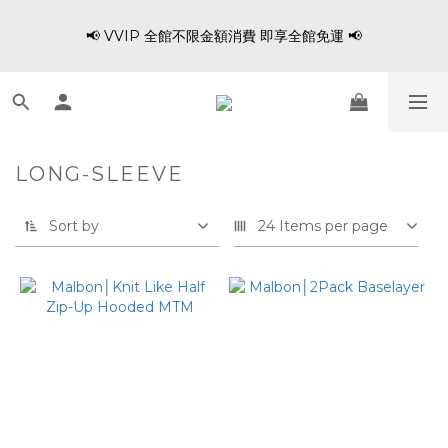
1
8
9
8
4
4
3
5
1
1
2
1
7
6
8
4
爸氣穿搭 寵愛88 不限金額 全館88折!!
0
7
8
7
3
3
2
4
0
📢 VVIP 全館不限金額消費 即享全館免運 📢
:
:
:
0
1
0
6
5
7
3
9
6
7
6
9
2
2
1
3
Days
Hours
Minutes
Seconds
0
5
4
6
2
8
5
6
5
8
1
1
0
2
4
3
5
1
7
4
5
4
9
7
0
0
1
3
2
4
0
請注意!! 週六日、國定假日不出貨
6
3
4
3
9
8
6
0
2
1
3
5
2
3
2
8
7
9
5
1
0
2
4
1
2
1
7
6
8
4
爸氣穿搭 寵愛88 不限金額 全館88折!!
LONG-SLEEVE
0
1
3
:
:
:
0
1
0
6
5
7
3
0
2
Days
Hours
Minutes
Seconds
0
5
4
6
2
1
Sort by
24 Items per page
4
3
5
1
0
3
2
4
0
2
1
3
1
0
2
0
1
0