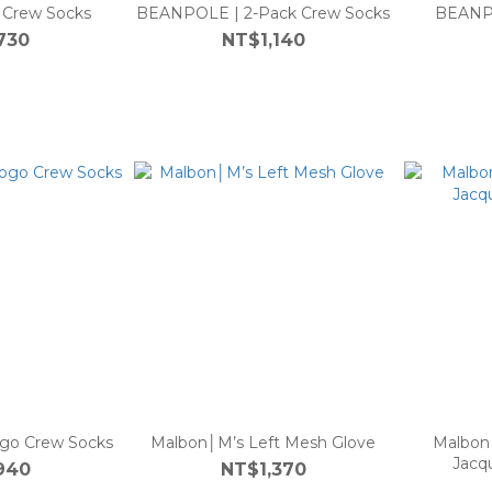
Crew Socks
BEANPOLE | 2-Pack Crew Socks
BEANPO
730
NT$1,140
go Crew Socks
Malbon│M’s Left Mesh Glove
Malbon
Jacq
940
NT$1,370