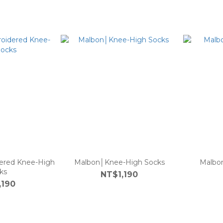
ered Knee-High
Malbon│Knee-High Socks
Malbo
ks
NT$1,190
,190