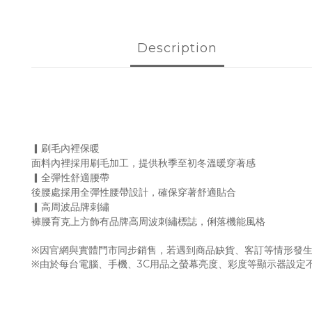
Description
▎刷毛內裡保暖
面料內裡採用刷毛加工，提供秋季至初冬溫暖穿著感
▎全彈性舒適腰帶
後腰處採用全彈性腰帶設計，確保穿著舒適貼合
▎高周波品牌刺繡
褲腰育克上方飾有品牌高周波刺繡標誌，俐落機能風格
※因官網與實體門市同步銷售，若遇到商品缺貨、客訂等情形發生
※由於每台電腦、手機、3C用品之螢幕亮度、彩度等顯示器設定