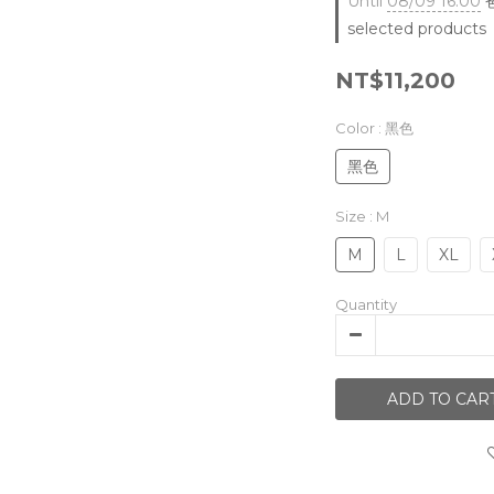
Until
08/09 16:00
爸
selected products
NT$11,200
Color
: 黑色
黑色
Size
: M
M
L
XL
Quantity
ADD TO CAR