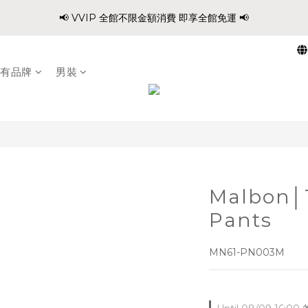
0
2
1
5
5
6
7
5
9
8
6
:
:
:
0
1
2
0
4
3
1
7
📢 VVIP 全館不限金額消費 即享全館免運 📢
爸氣穿搭 寵愛88 不限金額 全館88折!!
1
0
4
4
5
6
4
8
7
5
Days
Hours
Minutes
Second
0
1
3
2
0
6
0
3
3
4
5
3
7
6
4
0
2
1
5
請注意!! 週六日、國定假日不出貨
2
2
3
4
2
6
5
3
9
1
0
4
1
1
2
3
1
5
4
2
8
有品牌
男裝
0
3
0
:
:
:
0
1
2
0
4
3
1
7
爸氣穿搭 寵愛88 不限金額 全館88折!!
2
Days
Hours
Minutes
Second
0
1
3
2
0
6
1
0
2
1
5
0
1
0
4
0
3
2
1
Malbon│
0
Pants
MN61-PN003M