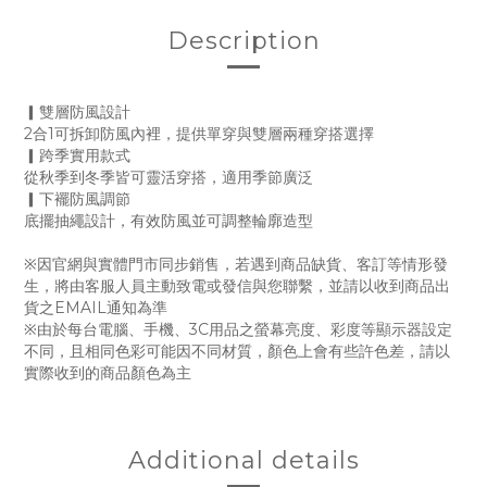
Description
▎雙層防風設計
2合1可拆卸防風內裡，提供單穿與雙層兩種穿搭選擇
▎跨季實用款式
從秋季到冬季皆可靈活穿搭，適用季節廣泛
▎下襬防風調節
底擺抽繩設計，有效防風並可調整輪廓造型
※因官網與實體門市同步銷售，若遇到商品缺貨、客訂等情形發
生，將由客服人員主動致電或發信與您聯繫，並請以收到商品出
貨之EMAIL通知為準
※由於每台電腦、手機、3C用品之螢幕亮度、彩度等顯示器設定
不同，且相同色彩可能因不同材質，顏色上會有些許色差，請以
實際收到的商品顏色為主
Additional details