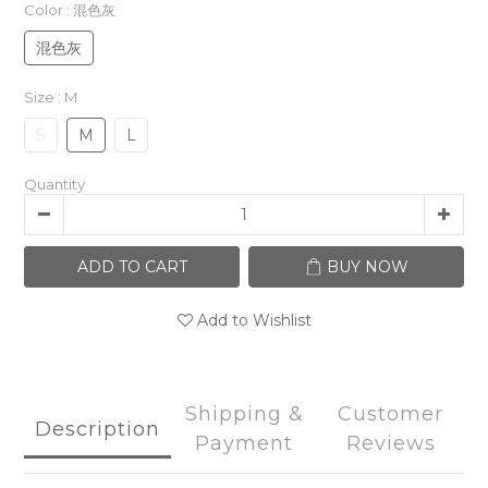
Color
: 混色灰
混色灰
Size
: M
S
M
L
Quantity
ADD TO CART
BUY NOW
Add to Wishlist
Shipping &
Customer
Description
Payment
Reviews