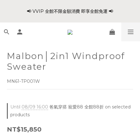
8
9
8
8
1
0
0
0
1
4
2
3
1
3
3
1
爸氣穿搭 寵愛88 不限金額 全館88折!!
7
8
9
7
9
9
7
0
📢 VVIP 全館不限金額消費 即享全館免運 📢
:
:
:
0
3
1
2
0
2
2
0
6
9
7
8
6
8
8
6
Days
Hours
Minutes
Seconds
2
0
1
1
1
5
8
6
7
5
7
7
5
1
0
0
0
4
7
5
6
4
6
6
4
0
請注意!! 週六日、國定假日不出貨
3
6
4
5
3
5
5
3
2
5
3
4
2
4
4
2
1
4
2
3
1
3
3
1
爸氣穿搭 寵愛88 不限金額 全館88折!!
Malbon│2in1 Windproof
:
:
:
0
3
1
2
0
2
2
0
Days
Hours
Minutes
Seconds
Sweater
2
0
1
1
1
1
0
0
0
0
MN61-TP001W
Until
08/09 16:00
爸氣穿搭 寵愛88 全館88折 on selected
products
NT$15,850