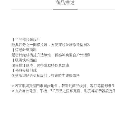
商品描述
▎半開襟拉鍊設計
經典四分之一開襟拉鍊，方便穿脫並增添造型層次
▎涼感針織面料
緊密針織結構提升透氣性，觸感涼爽適合户外活動
▎吸濕快乾機能
優異排汗效率，保持運動時乾爽舒適
▎修身短袖剪裁
俐落版型結合短袖設計，打造時尚運動風格
※因官網與實體門市同步銷售，若遇到商品缺貨、客訂等情形發生
※由於每台電腦、手機、3C用品之螢幕亮度、彩度等顯示器設定