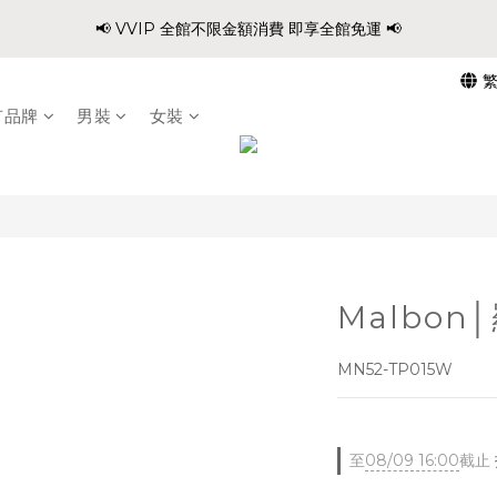
0
1
3
3
1
2
5
6
7
8
8
9
:
:
:
0
1
2
3
5
5
3
4
📢 VVIP 全館不限金額消費 即享全館免運 📢
爸氣穿搭 寵愛88 不限金額 全館88折!!
0
2
2
0
1
4
5
6
7
9
9
7
8
日
時
分
秒
0
1
2
4
4
2
3
1
1
0
3
4
5
6
8
8
6
7
0
1
3
3
1
2
請注意!! 週六日、國定假日不出貨
0
0
2
3
4
5
7
7
5
6
0
2
2
0
1
1
2
3
4
6
6
4
5
有品牌
男裝
女裝
1
1
0
:
:
:
0
1
2
3
5
5
3
4
爸氣穿搭 寵愛88 不限金額 全館88折!!
0
0
日
時
分
秒
0
1
2
4
4
2
3
0
1
3
3
1
2
0
2
2
0
1
1
1
0
0
0
Malbon
MN52-TP015W
至
08/09 16:00
截止