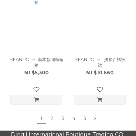
BEANPOLE |基本款圓領短
BEANPOLE | 拼接百褶褲
袖
裙
NT$5,300
NT$10,660
1
2
3
4
5
Dingli International Boutique Trading CO.,