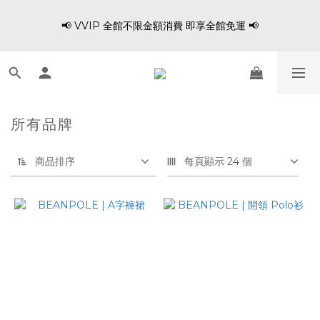
8
8
8
9
1
2
4
3
1
4
1
5
1
7
6
2
爸氣穿搭 寵愛88 不限金額 全館88折!!
7
7
7
8
0
1
3
2
📢 VVIP 全館不限金額消費 即享全館免運 📢
:
:
:
0
3
0
4
0
6
5
1
6
9
6
6
7
0
2
1
日
時
分
秒
2
3
5
4
0
5
8
5
9
5
6
1
0
1
2
4
3
4
7
4
8
4
9
5
0
0
1
3
2
請注意!! 週六日、國定假日不出貨
3
6
3
7
3
9
8
4
0
2
1
2
5
2
6
2
8
7
3
1
0
1
4
1
5
1
7
6
2
爸氣穿搭 寵愛88 不限金額 全館88折!!
所有品牌
0
:
:
:
0
3
0
4
0
6
5
1
日
時
分
秒
2
3
5
4
0
商品排序
每頁顯示 24 個
1
2
4
3
0
1
3
2
0
2
1
1
0
0