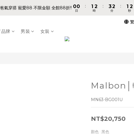
8
8
9
9
9
:
:
:
:
:
:
0
0
0
0
1
1
2
2
3
3
2
2
1
1
1
1
7
7
8
9
9
8
8
爸氣穿搭 寵愛88 不限金額 全館88折!!
爸氣穿搭 寵愛88 不限金額 全館88折!!
日
日
時
時
分
分
秒
秒
0
0
1
1
2
2
1
1
0
0
0
0
6
6
7
8
9
8
7
7
0
0
1
1
0
0
5
5
6
7
8
7
6
6
📢 VVIP 全館不限金額消費 即享全館免運 📢
0
0
4
4
5
6
7
6
5
5
有品牌
男裝
女裝
3
3
4
5
6
5
4
4
請注意!! 週六日、國定假日不出貨
2
2
3
4
5
4
3
3
1
1
2
3
4
3
2
2
:
:
:
0
0
1
2
3
2
1
1
爸氣穿搭 寵愛88 不限金額 全館88折!!
日
時
分
秒
0
1
2
1
0
0
0
1
0
0
Malbon
MN63-BG001U
NT$20,750
顏色
: 黑色