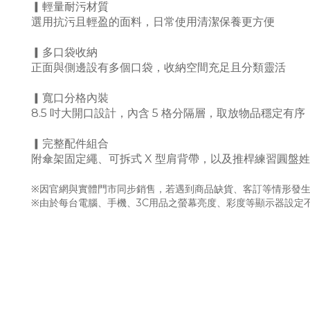
▎輕量耐污材質
選用抗污且輕盈的面料，日常使用清潔保養更方便
▎多口袋收納
正面與側邊設有多個口袋，收納空間充足且分類靈活
▎寬口分格內裝
8.5 吋大開口設計，內含 5 格分隔層，取放物品穩定有序
▎完整配件組合
附傘架固定繩、可拆式 X 型肩背帶，以及推桿練習圓盤
※因官網與實體門市同步銷售，若遇到商品缺貨、客訂等情形發生
※由於每台電腦、手機、3C用品之螢幕亮度、彩度等顯示器設定