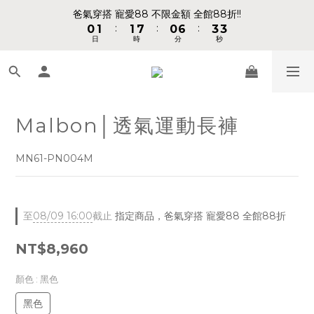
1
1
2
2
2
2
8
8
1
1
7
7
4
4
4
4
爸氣穿搭 寵愛88 不限金額 全館88折!!
爸氣穿搭 寵愛88 不限金額 全館88折!!
:
:
:
:
:
:
0
0
1
1
1
1
7
7
0
0
6
6
3
3
3
3
日
日
時
時
分
分
秒
秒
9
9
0
0
0
0
6
6
5
5
2
2
2
2
8
9
9
8
5
5
4
4
1
1
1
1
7
8
8
7
4
4
3
3
0
0
0
0
📢 VVIP 全館不限金額消費 即享全館免運 📢
6
7
7
6
9
9
3
3
2
2
5
6
6
5
8
8
2
2
1
1
4
5
5
4
7
7
Malbon│透氣運動長褲
1
1
0
0
請注意!! 週六日、國定假日不出貨
3
4
4
3
9
6
6
0
0
2
3
3
9
2
8
5
5
MN61-PN004M
1
2
2
8
1
7
4
4
爸氣穿搭 寵愛88 不限金額 全館88折!!
:
:
:
0
1
1
7
0
6
3
3
日
時
分
秒
0
0
6
5
2
2
5
4
1
1
至
08/09 16:00
截止
指定商品，爸氣穿搭 寵愛88 全館88折
4
3
0
0
3
2
NT$8,960
2
1
1
0
顏色
: 黑色
0
黑色