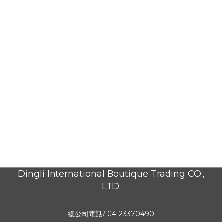
Dingli International Boutique Trading CO.,
LTD.
總公司電話/ 04-23370490