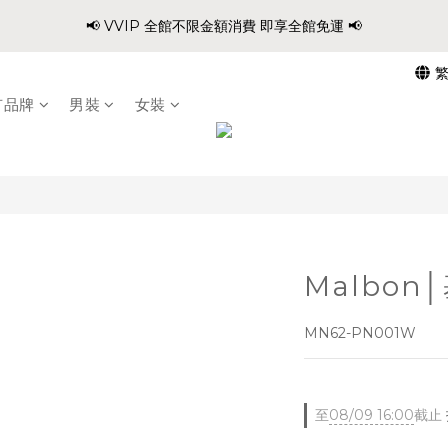
2
0
2
4
5
9
5
7
9
5
6
:
:
:
0
4
0
2
4
0
1
6
📢 VVIP 全館不限金額消費 即享全館免運 📢
爸氣穿搭 寵愛88 不限金額 全館88折!!
1
1
3
4
8
4
6
8
4
5
日
時
分
秒
3
1
3
0
5
0
0
2
3
7
3
5
7
3
4
9
2
0
2
4
請注意!! 週六日、國定假日不出貨
1
2
6
2
4
6
2
3
8
1
1
3
0
1
5
1
3
5
1
2
7
有品牌
男裝
女裝
0
0
2
:
:
:
0
4
0
2
4
0
1
6
爸氣穿搭 寵愛88 不限金額 全館88折!!
1
日
時
分
秒
3
1
3
0
5
0
2
0
2
4
1
1
3
0
0
2
1
0
Malbo
MN62-PN001W
至
08/09 16:00
截止