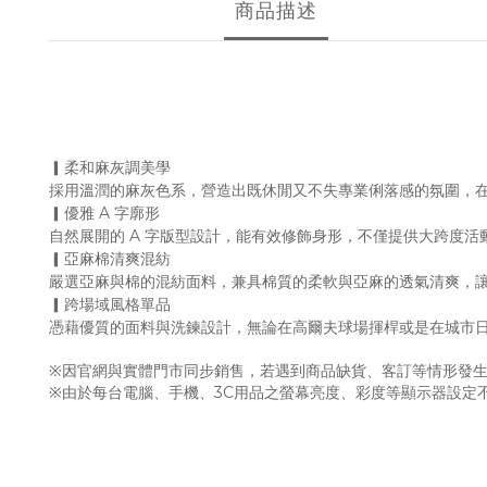
商品描述
▎柔和麻灰調美學
採用溫潤的麻灰色系，營造出既休閒又不失專業俐落感的氛圍，
▎優雅 A 字廓形
自然展開的 A 字版型設計，能有效修飾身形，不僅提供大跨度
▎亞麻棉清爽混紡
嚴選亞麻與棉的混紡面料，兼具棉質的柔軟與亞麻的透氣清爽，
▎跨場域風格單品
憑藉優質的面料與洗鍊設計，無論在高爾夫球場揮桿或是在城市
※因官網與實體門市同步銷售，若遇到商品缺貨、客訂等情形發生
※由於每台電腦、手機、3C用品之螢幕亮度、彩度等顯示器設定