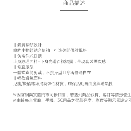
商品描述
▎
氣質翻領設計
簡約小翻領結合短袖，打造休閒優雅風格
▎
仿兩件式拼接
上身紋理面料+下身光滑百褶裙擺，呈現套裝層次感
▎
修直版型
一體式直筒剪裁，不挑身型且穿著舒適自在
▎
輕盈透氣面料
尼龍/聚酯纖維混紡彈性材質，確保活動自由度與透氣性
※因官網與實體門市同步銷售，若遇到商品缺貨、客訂等情形發生
※由於每台電腦、手機、3C用品之螢幕亮度、彩度等顯示器設定