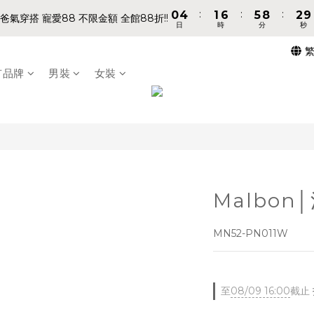
8
9
:
:
:
:
:
:
9
9
0
0
4
4
1
1
6
6
5
5
8
8
2
2
7
8
9
爸氣穿搭 寵愛88 不限金額 全館88折!!
爸氣穿搭 寵愛88 不限金額 全館88折!!
日
日
時
時
分
分
秒
秒
8
8
3
3
0
0
5
5
4
4
7
7
1
1
6
7
8
7
7
2
2
4
4
3
3
6
6
0
0
5
9
6
7
📢 VVIP 全館不限金額消費 即享全館免運 📢
6
6
1
1
3
3
2
2
5
5
4
8
5
9
6
有品牌
男裝
女裝
5
5
0
0
2
2
1
1
4
4
3
7
4
9
8
5
請注意!! 週六日、國定假日不出貨
4
4
1
1
0
0
3
3
2
6
3
8
7
4
3
3
0
0
2
2
1
5
2
7
6
9
3
2
2
1
1
:
:
:
9
0
4
1
6
5
8
2
爸氣穿搭 寵愛88 不限金額 全館88折!!
日
時
分
秒
1
1
0
0
8
3
0
5
4
7
1
0
0
7
2
4
3
6
0
6
1
3
2
5
5
0
2
1
4
Malbo
4
1
0
3
3
0
2
2
1
MN52-PN011W
1
0
0
至
08/09 16:00
截止