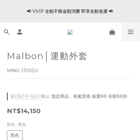
8
8
9
0
4
0
0
4
1
3
1
7
3
3
2
7
爸氣穿搭 寵愛88 不限金額 全館88折!!
7
9
7
9
9
8
3
3
📢 VVIP 全館不限金額消費 即享全館免運 📢
:
:
:
0
2
0
6
2
2
1
6
6
8
6
8
8
7
2
2
日
時
分
秒
1
5
1
1
0
5
5
7
5
7
7
6
1
1
0
4
0
0
4
4
6
4
6
6
5
0
0
3
3
請注意!! 週六日、國定假日不出貨
3
5
3
9
5
5
4
9
2
2
2
4
2
8
4
4
3
8
1
1
1
3
1
7
3
3
2
7
爸氣穿搭 寵愛88 不限金額 全館88折!!
Malbon│運動外套
0
0
:
:
:
0
2
0
6
2
2
1
6
日
時
分
秒
1
5
1
1
0
5
MN61-JT002U
0
4
0
0
4
3
3
2
2
1
1
至
08/09 16:00
截止
指定商品，爸氣穿搭 寵愛88 全館88折
0
0
NT$14,150
顏色
: 黑色
黑色