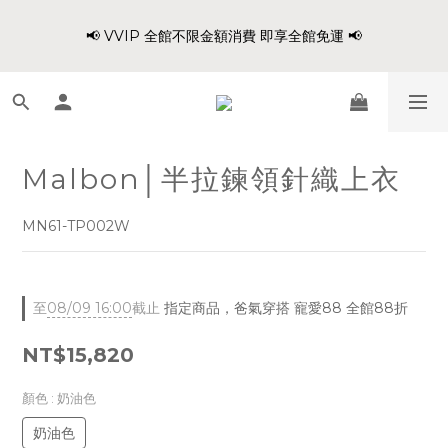
8
9
1
5
1
0
3
3
1
4
2
8
4
3
6
6
爸氣穿搭 寵愛88 不限金額 全館88折!!
7
8
9
0
4
0
2
2
📢 VVIP 全館不限金額消費 即享全館免運 📢
:
:
:
0
3
1
7
3
2
5
5
6
9
7
9
8
3
1
1
日
時
分
秒
2
0
6
2
1
4
4
5
8
6
8
7
2
0
0
1
5
1
0
3
3
4
7
5
7
6
9
9
1
0
4
0
2
2
請注意!! 週六日、國定假日不出貨
3
6
4
6
5
8
8
0
3
1
1
2
5
3
9
5
4
7
7
2
0
0
1
4
2
8
4
3
6
6
爸氣穿搭 寵愛88 不限金額 全館88折!!
Malbon│半拉鍊領針織上衣
1
:
:
:
0
3
1
7
3
2
5
5
0
日
時
分
秒
2
0
6
2
1
4
4
MN61-TP002W
1
5
1
0
3
3
0
4
0
2
2
3
1
1
2
0
0
至
08/09 16:00
截止
指定商品，爸氣穿搭 寵愛88 全館88折
1
0
NT$15,820
顏色
: 奶油色
奶油色