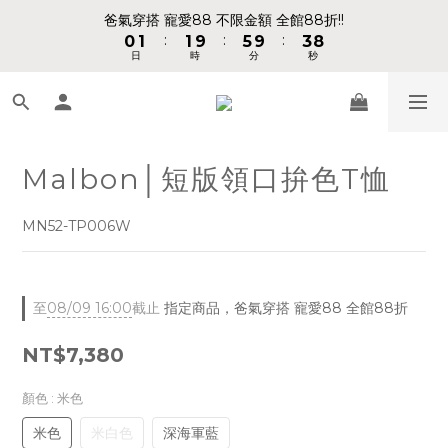
1
1
2
2
2
2
6
6
4
4
9
9
爸氣穿搭 寵愛88 不限金額 全館88折!!
爸氣穿搭 寵愛88 不限金額 全館88折!!
:
:
:
:
:
:
0
0
1
1
1
1
9
9
5
5
9
9
3
3
8
8
日
日
時
時
分
分
秒
秒
9
0
0
0
0
8
8
4
4
8
8
2
2
7
7
8
9
9
7
7
3
3
7
7
1
1
6
6
7
8
8
6
6
2
2
6
6
0
0
5
5
📢 VVIP 全館不限金額消費 即享全館免運 📢
6
7
7
9
5
5
1
1
5
5
4
4
5
6
6
8
4
4
0
0
4
4
3
3
4
5
5
9
7
Malbon│短版領口拚色T恤
3
3
3
3
2
2
請注意!! 週六日、國定假日不出貨
3
4
4
8
6
2
2
2
2
1
1
2
3
3
7
5
1
1
1
1
0
0
MN52-TP006W
1
2
2
6
4
9
爸氣穿搭 寵愛88 不限金額 全館88折!!
0
0
0
0
:
:
:
0
1
1
9
5
9
3
8
日
時
分
秒
0
0
8
4
8
2
7
7
3
7
1
6
至
08/09 16:00
截止
指定商品，爸氣穿搭 寵愛88 全館88折
6
2
6
0
5
5
1
5
4
NT$7,380
4
0
4
3
3
3
2
顏色
: 米色
2
2
1
米色
米白色
深海軍藍
1
1
0