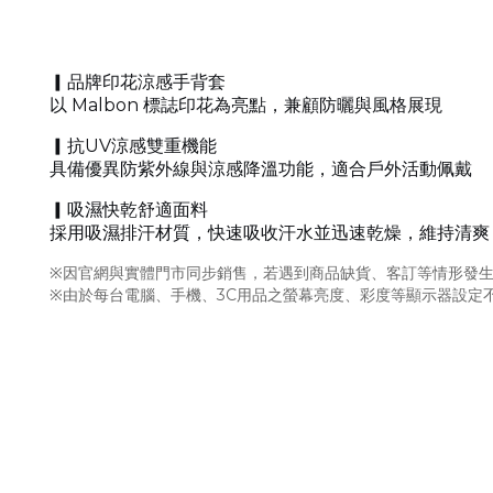
▎品牌印花涼感手背套
以 Malbon 標誌印花為亮點，兼顧防曬與風格展現
▎抗UV涼感雙重機能
具備優異防紫外線與涼感降溫功能，適合戶外活動佩戴
▎吸濕快乾舒適面料
採用吸濕排汗材質，快速吸收汗水並迅速乾燥，維持清爽
※因官網與實體門市同步銷售，若遇到商品缺貨、客訂等情形發生
※由於每台電腦、手機、3C用品之螢幕亮度、彩度等顯示器設定