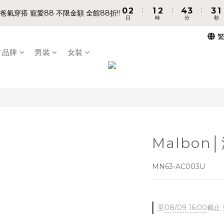
8
9
9
:
:
:
:
:
:
0
0
2
2
1
1
2
2
4
4
3
3
3
3
1
1
7
9
8
9
8
爸氣穿搭 寵愛88 不限金額 全館88折!!
爸氣穿搭 寵愛88 不限金額 全館88折!!
日
日
時
時
分
分
秒
秒
1
1
0
0
1
1
3
3
2
2
2
2
0
0
6
8
7
8
9
9
7
0
0
0
0
2
2
1
1
1
1
5
7
6
7
9
8
8
6
📢 VVIP 全館不限金額消費 即享全館免運 📢
1
1
0
0
0
0
4
6
5
6
8
7
7
5
有品牌
男裝
女裝
0
0
3
5
4
5
7
6
6
4
請注意!! 週六日、國定假日不出貨
2
4
3
4
6
5
5
3
1
3
2
3
5
4
4
2
:
:
:
0
2
1
2
4
3
3
1
爸氣穿搭 寵愛88 不限金額 全館88折!!
日
時
分
秒
1
0
1
3
2
2
0
0
0
2
1
1
1
0
0
0
Malbon
MN63-AC003U
至
08/09 16:00
截止