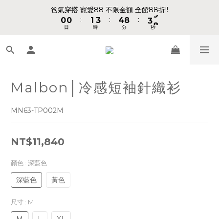
1
1
1
1
2
2
4
4
5
5
9
9
4
4
爸氣穿搭 寵愛88 不限金額 全館88折!!
爸氣穿搭 寵愛88 不限金額 全館88折!!
:
:
:
:
:
:
0
0
0
0
1
1
3
3
4
4
8
8
3
3
9
9
日
日
時
時
分
分
秒
秒
9
9
0
0
2
2
3
3
7
7
2
2
8
8
8
8
9
1
1
2
2
6
6
1
1
7
7
7
7
8
0
0
1
1
5
5
0
0
6
6
📢 VVIP 全館不限金額消費 即享全館免運 📢
6
6
7
9
9
0
0
4
4
5
5
5
5
6
8
9
8
3
3
4
4
4
4
5
7
8
7
Malbon│冷感短袖針織衫
2
2
3
3
請注意!! 週六日、國定假日不出貨
3
3
4
6
7
6
1
1
2
2
2
2
3
5
6
5
0
0
1
1
MN63-TP002M
1
1
2
4
5
9
4
爸氣穿搭 寵愛88 不限金額 全館88折!!
0
0
:
:
:
0
0
1
3
4
8
3
9
日
時
分
秒
0
2
3
7
2
8
NT$11,840
1
2
6
1
7
0
1
5
0
6
顏色
: 深藍色
0
4
5
3
4
深藍色
黃色
2
3
1
2
尺寸
: M
0
1