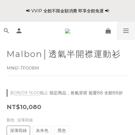
8
8
1
7
3
2
2
7
1
4
1
6
5
5
爸氣穿搭 寵愛88 不限金額 全館88折!!
7
7
0
6
2
1
1
6
📢 VVIP 全館不限金額消費 即享全館免運 📢
:
:
:
0
3
0
9
5
4
4
9
6
9
6
5
1
0
0
5
日
時
分
秒
2
8
4
3
3
8
5
8
5
9
9
4
0
4
1
7
3
2
2
7
4
7
4
9
8
8
3
3
0
6
2
1
1
6
請注意!! 週六日、國定假日不出貨
3
6
3
8
7
7
2
2
5
1
0
0
5
2
5
2
7
6
6
1
1
4
0
4
1
4
1
6
5
5
爸氣穿搭 寵愛88 不限金額 全館88折!!
0
0
Malbon│透氣半開襟運動衫
3
3
:
:
:
0
3
0
9
5
4
4
9
2
2
日
時
分
秒
2
8
4
3
3
8
1
1
MN61-TP008M
1
7
3
2
2
7
0
0
0
6
2
1
1
6
5
1
0
0
5
4
0
4
至
08/09 16:00
截止
指定商品，爸氣穿搭 寵愛88 全館88折
3
3
2
2
NT$10,080
1
1
0
0
顏色
: 深薄荷綠
深薄荷綠
灰米色
黑色