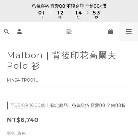
1
1
2
2
2
2
3
3
2
2
5
5
6
6
4
4
爸氣穿搭 寵愛88 不限金額 全館88折!!
爸氣穿搭 寵愛88 不限金額 全館88折!!
:
:
:
:
:
:
0
0
1
1
1
1
2
2
1
1
4
4
5
5
3
3
日
日
時
時
分
分
秒
秒
9
0
0
0
0
1
1
0
0
3
3
4
4
2
2
8
9
9
9
0
0
2
2
3
3
1
1
7
8
8
9
8
1
1
2
2
0
0
📢 VVIP 全館不限金額消費 即享全館免運 📢
6
7
7
8
7
9
0
0
1
1
5
6
6
7
6
9
8
0
0
4
5
5
6
5
8
9
7
Malbon | 背後印花高爾夫
請注意!! 週六日、國定假日不出貨
3
4
4
5
4
7
8
6
Polo 衫
2
3
3
4
3
6
7
5
1
2
2
3
2
5
6
4
爸氣穿搭 寵愛88 不限金額 全館88折!!
:
:
:
0
1
1
2
1
4
5
3
MN54-TP001U
日
時
分
秒
0
0
1
0
3
4
2
0
2
3
1
1
2
0
至
08/09 16:00
截止
指定商品，爸氣穿搭 寵愛88 全館88折
0
1
0
NT$6,740
顏色
: 黃色