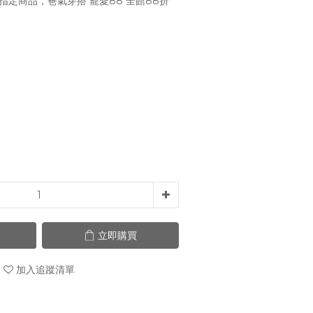
指定商品，爸氣穿搭 寵愛88 全館88折
立即購買
加入追蹤清單