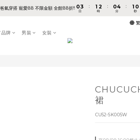
8
9
8
8
:
:
:
:
:
:
0
0
3
3
1
1
2
2
0
0
4
4
0
0
9
9
7
8
9
7
7
爸氣穿搭 寵愛88 不限金額 全館88折!!
爸氣穿搭 寵愛88 不限金額 全館88折!!
日
日
時
時
分
分
秒
秒
2
2
0
0
1
1
3
3
8
8
6
9
7
8
6
6
1
1
0
0
2
2
7
7
5
8
6
7
5
9
5
📢 VVIP 全館不限金額消費 即享全館免運 📢
0
0
1
1
6
6
4
7
5
6
4
8
4
有品牌
男裝
女裝
0
0
5
5
3
6
4
5
3
7
3
請注意!! 週六日、國定假日不出貨
4
4
2
5
3
4
2
6
2
3
3
1
4
2
3
1
5
1
2
2
:
:
:
0
3
1
2
0
4
0
9
爸氣穿搭 寵愛88 不限金額 全館88折!!
日
時
分
秒
1
1
2
0
1
3
8
0
0
1
0
2
7
0
1
6
0
5
CHUCU
4
3
裙
2
1
CU52-SK005W
0