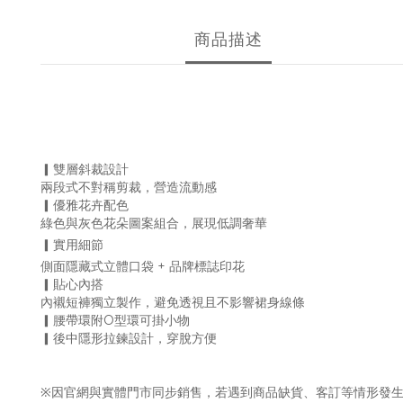
商品描述
▎雙層斜裁設計
兩段式不對稱剪裁，營造流動感
▎優雅花卉配色
綠色與灰色花朵圖案組合，展現低調奢華
▎實用細節
側面隱藏式立體口袋 + 品牌標誌印花
▎貼心內搭
內襯短褲獨立製作，避免透視且不影響裙身線條
▎腰帶環附O型環可掛小物
▎後中隱形拉鍊設計，穿脫方便
※因官網與實體門市同步銷售，若遇到商品缺貨、客訂等情形發生