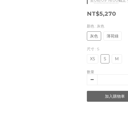
至
08/09 16:00
截止
NT$5,270
顏色
: 灰色
灰色
薄荷綠
尺寸
: S
XS
S
M
數量
加入購物車