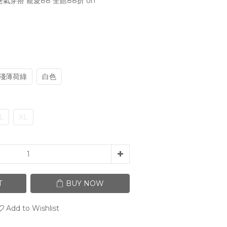
氣穿搭 寵愛88 全館88折 on
淺薄荷綠
白色
L
XL
T
BUY NOW
Add to Wishlist