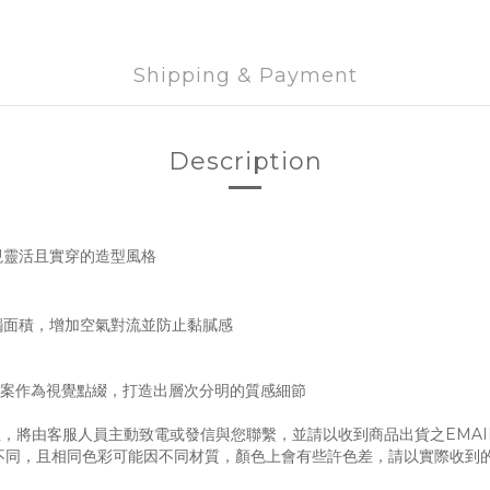
Shipping & Payment
Description
現靈活且實穿的造型風格
觸面積，增加空氣對流並防止黏膩感
水桶圖案作為視覺點綴，打造出層次分明的質感細節
，將由客服人員主動致電或發信與您聯繫，並請以收到商品出貨之EMAI
不同，且相同色彩可能因不同材質，顏色上會有些許色差，請以實際收到