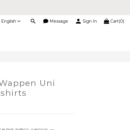
s
English
Message
Sign In
Cart(0)
BUY NOW
s
Wappen Uni
shirts