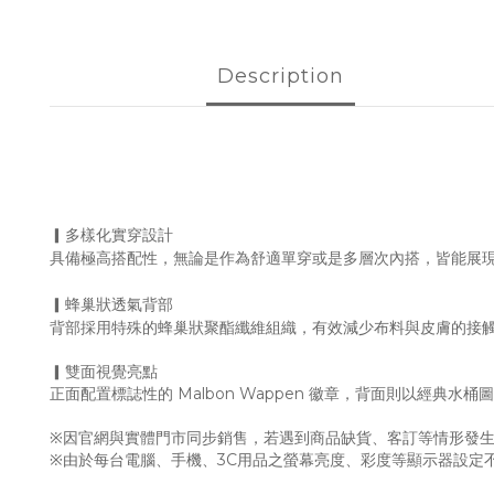
Description
▎多樣化實穿設計
具備極高搭配性，無論是作為舒適單穿或是多層次內搭，皆能展
▎蜂巢狀透氣背部
背部採用特殊的蜂巢狀聚酯纖維組織，有效減少布料與皮膚的接
▎雙面視覺亮點
正面配置標誌性的 Malbon Wappen 徽章，背面則以經典
※因官網與實體門市同步銷售，若遇到商品缺貨、客訂等情形發生
※由於每台電腦、手機、3C用品之螢幕亮度、彩度等顯示器設定