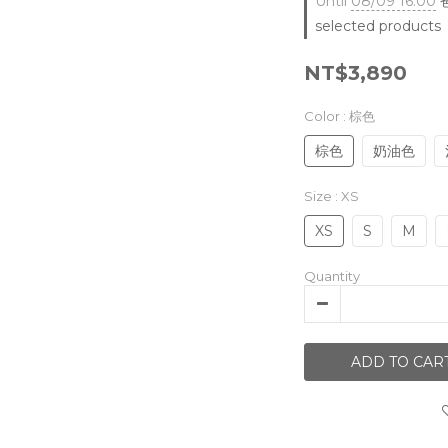
Until
08/09 16:00
爸
selected products
NT$3,890
Color
: 棕色
棕色
奶油色
Size
: XS
XS
S
M
Quantity
ADD TO CAR