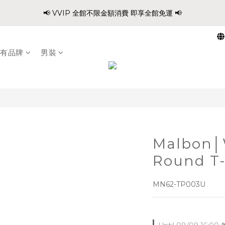
1
6
1
3
2
3
5
8
5
8
9
:
:
:
0
3
0
8
3
5
4
5
📢 VVIP 全館不限金額消費 即享全館免運 📢
爸氣穿搭 寵愛88 不限金額 全館88折!!
0
5
0
2
1
2
4
7
4
7
9
8
9
Days
Hours
Minutes
Second
2
7
2
4
3
4
4
1
0
1
3
6
3
6
8
7
8
1
6
1
3
2
3
請注意!! 週六日、國定假日不出貨
3
0
0
2
5
2
5
7
6
7
0
5
0
2
1
2
2
1
4
1
9
4
6
5
6
有品牌
男裝
4
1
0
1
1
:
:
:
0
3
0
8
3
5
4
5
爸氣穿搭 寵愛88 不限金額 全館88折!!
3
0
0
Days
Hours
Minutes
Second
0
2
7
2
4
3
4
2
1
6
1
3
2
3
1
0
5
0
2
1
2
0
4
1
0
1
3
0
0
2
Malbon│
1
0
Round T-
MN62-TP003U