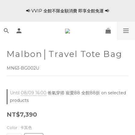
8
9
8
8
5
0
5
2
1
2
1
8
3
8
5
1
爸氣穿搭 寵愛88 不限金額 全館88折!!
7
8
7
9
7
4
4
1
📢 VVIP 全館不限金額消費 即享全館免運 📢
:
:
:
0
1
0
7
2
7
4
0
6
7
6
8
6
3
3
0
Days
Hours
Minutes
Seconds
0
6
1
6
3
5
6
5
7
9
5
2
2
5
0
5
2
4
5
4
6
8
4
1
1
4
4
1
請注意!! 週六日、國定假日不出貨
3
4
3
5
7
3
0
0
3
3
0
2
3
2
9
4
9
6
2
2
2
1
2
1
8
3
8
5
1
爸氣穿搭 寵愛88 不限金額 全館88折!!
Malbon│Travel Tote Bag
1
1
:
:
:
0
1
0
7
2
7
4
0
0
0
Days
Hours
Minutes
Seconds
0
6
1
6
3
MN63-BG002U
5
0
5
2
4
4
1
3
3
0
2
2
Until
08/09 16:00
爸氣穿搭 寵愛88 全館88折 on selected
1
1
products
0
0
NT$7,390
Color
: 卡其色