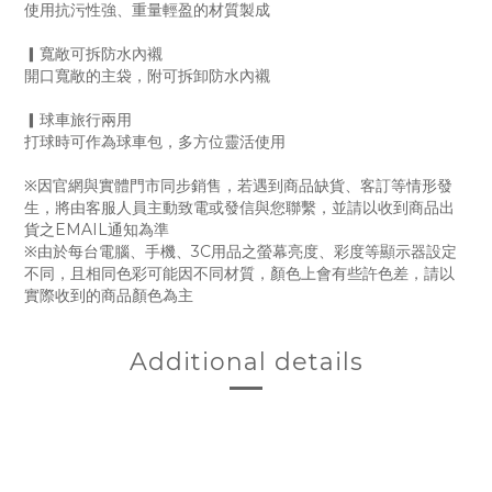
使用抗污性強、重量輕盈的材質製成
▎寬敞可拆防水內襯
開口寬敞的主袋，附可拆卸防水內襯
▎球車旅行兩用
打球時可作為球車包，多方位靈活使用
※因官網與實體門市同步銷售，若遇到商品缺貨、客訂等情形發
生，將由客服人員主動致電或發信與您聯繫，並請以收到商品出
貨之EMAIL通知為準
※由於每台電腦、手機、3C用品之螢幕亮度、彩度等顯示器設定
不同，且相同色彩可能因不同材質，顏色上會有些許色差，請以
實際收到的商品顏色為主
Additional details