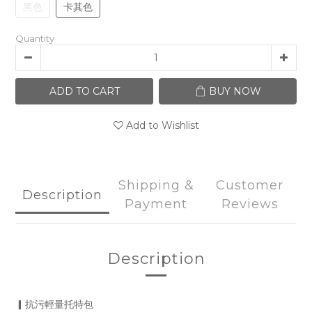
黑色
卡其色
Quantity
ADD TO CART
BUY NOW
Add to Wishlist
Shipping &
Customer
Description
Payment
Reviews
Description
▎抗污輕量托特包