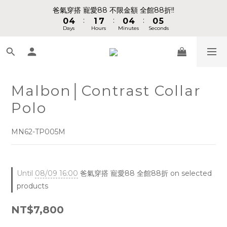
1
1
5
5
2
2
8
8
1
1
5
5
1
1
6
6
爸氣穿搭 寵愛88 不限金額 全館88折!!
爸氣穿搭 寵愛88 不限金額 全館88折!!
:
:
:
:
:
:
0
0
4
4
1
1
7
7
0
0
4
4
0
0
5
5
Days
Days
Hours
Hours
Minutes
Minutes
Seconds
Seconds
9
9
9
3
3
0
0
6
6
3
3
4
4
8
9
8
8
2
2
5
5
2
2
3
3
7
8
7
7
1
1
4
4
1
1
2
2
📢 VVIP 全館不限金額消費 即享全館免運 📢
6
7
6
6
0
0
3
3
0
0
1
1
5
9
6
5
9
5
2
2
0
0
4
8
5
4
8
4
9
Malbon│Contrast Collar
1
1
請注意!! 週六日、國定假日不出貨
3
7
4
3
7
3
8
0
0
Polo
2
6
3
9
2
6
2
7
1
5
2
8
1
5
1
6
爸氣穿搭 寵愛88 不限金額 全館88折!!
:
:
:
0
4
1
7
0
4
0
5
MN62-TP005M
Days
Hours
Minutes
Seconds
3
0
6
3
4
2
5
2
3
1
4
1
2
Until
08/09 16:00
爸氣穿搭 寵愛88 全館88折 on selected
0
3
0
1
products
2
0
1
NT$7,800
0