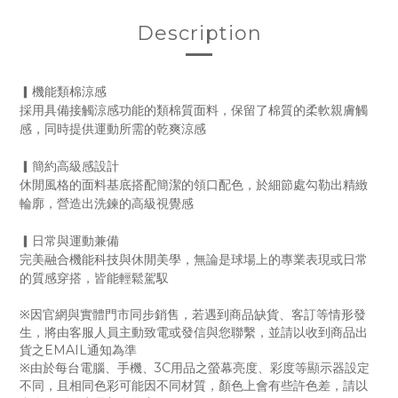
Description
▎機能類棉涼感
採用具備接觸涼感功能的類棉質面料，保留了棉質的柔軟親膚觸
感，同時提供運動所需的乾爽涼感
▎簡約高級感設計
休閒風格的面料基底搭配簡潔的領口配色，於細節處勾勒出精緻
輪廓，營造出洗鍊的高級視覺感
▎日常與運動兼備
完美融合機能科技與休閒美學，無論是球場上的專業表現或日常
的質感穿搭，皆能輕鬆駕馭
※因官網與實體門市同步銷售，若遇到商品缺貨、客訂等情形發
生，將由客服人員主動致電或發信與您聯繫，並請以收到商品出
貨之EMAIL通知為準
※由於每台電腦、手機、3C用品之螢幕亮度、彩度等顯示器設定
不同，且相同色彩可能因不同材質，顏色上會有些許色差，請以