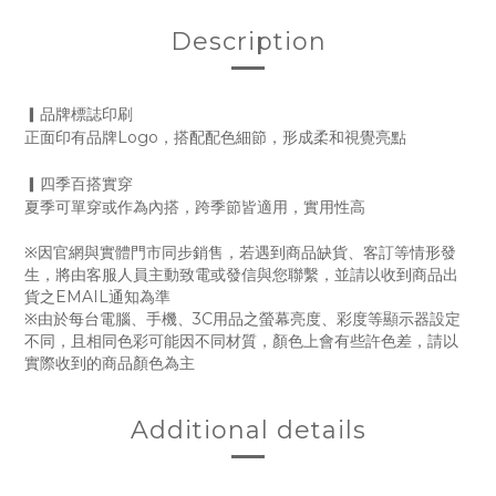
Description
▎品牌標誌印刷
正面印有品牌Logo，搭配配色細節，形成柔和視覺亮點
▎四季百搭實穿
夏季可單穿或作為內搭，跨季節皆適用，實用性高
※因官網與實體門市同步銷售，若遇到商品缺貨、客訂等情形發
生，將由客服人員主動致電或發信與您聯繫，並請以收到商品出
貨之EMAIL通知為準
※由於每台電腦、手機、3C用品之螢幕亮度、彩度等顯示器設定
不同，且相同色彩可能因不同材質，顏色上會有些許色差，請以
實際收到的商品顏色為主
Additional details