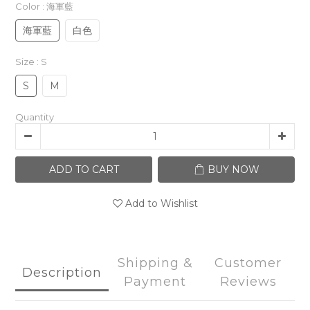
Color
: 海軍藍
海軍藍
白色
Size
: S
S
M
Quantity
ADD TO CART
BUY NOW
Add to Wishlist
Shipping &
Customer
Description
Payment
Reviews