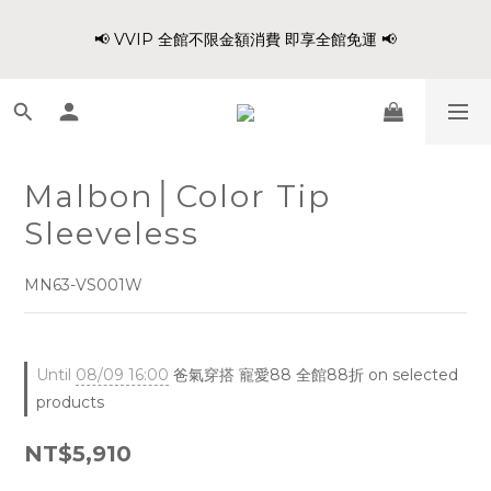
8
8
9
1
2
5
1
7
1
4
1
5
2
8
4
爸氣穿搭 寵愛88 不限金額 全館88折!!
7
7
8
0
1
4
0
6
📢 VVIP 全館不限金額消費 即享全館免運 📢
:
:
:
0
3
0
4
1
7
3
9
6
9
6
7
9
0
3
5
Days
Hours
Minutes
Seconds
2
3
0
6
2
8
5
8
5
9
6
8
2
4
1
2
5
1
7
4
7
4
8
5
7
1
3
0
1
4
0
6
請注意!! 週六日、國定假日不出貨
3
6
3
7
4
6
0
2
0
3
5
2
5
2
6
3
9
5
1
2
4
1
4
1
5
2
8
4
爸氣穿搭 寵愛88 不限金額 全館88折!!
0
Malbon│Color Tip
1
3
:
:
:
0
3
0
4
1
7
3
9
0
2
Days
Hours
Minutes
Seconds
Sleeveless
2
3
0
6
2
8
1
1
2
5
1
7
0
0
1
4
0
6
MN63-VS001W
0
3
5
2
4
1
3
0
2
Until
08/09 16:00
爸氣穿搭 寵愛88 全館88折 on selected
1
products
0
NT$5,910