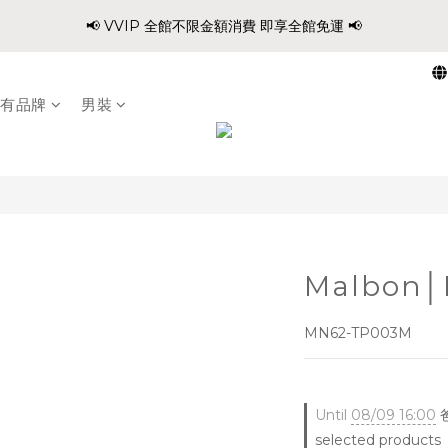
1
8
0
3
0
1
5
7
5
7
8
6
3
:
:
:
0
2
0
5
2
3
1
📢 VVIP 全館不限金額消費 即享全館免運 📢
爸氣穿搭 寵愛88 不限金額 全館88折!!
0
7
2
0
4
6
4
9
6
7
5
Days
Hours
Minutes
Second
2
1
4
1
2
0
6
1
3
5
3
8
5
6
4
1
0
3
0
1
請注意!! 週六日、國定假日不出貨
5
0
2
4
2
7
4
5
3
0
2
0
4
1
3
1
6
3
4
2
有品牌
男裝
1
3
:
:
:
0
2
0
5
2
3
1
爸氣穿搭 寵愛88 不限金額 全館88折!!
0
Days
Hours
Minutes
Second
2
1
4
1
2
0
1
0
3
0
1
0
2
0
1
0
Malbon│
MN62-TP003M
Until
08/09 16:00
爸
selected products