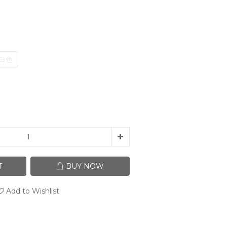
白色
T
BUY NOW
Add to Wishlist