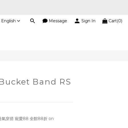
s
English
Message
Sign In
Cart(0)
BUY NOW
s
Bucket Band RS
氣穿搭 寵愛88 全館88折 on