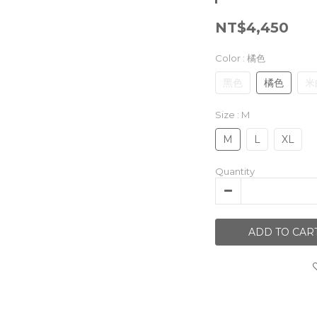
NT$4,450
Color
: 橘色
黑色
橘色
米
Size
: M
M
L
XL
Quantity
ADD TO CAR