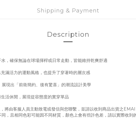
Shipping & Payment
Description
氣與汗水，確保無論在球場揮桿或日常走動，皆能維持乾爽舒適
出充滿活力的運動風格，也提升了穿著時的層次感
點綴，展現出「前衛簡約、後有驚喜」的潮流設計美學
與生活休閒，展現從容態度的實穿單品
，將由客服人員主動致電或發信與您聯繫，並請以收到商品出貨之EMAI
不同，且相同色彩可能因不同材質，顏色上會有些許色差，請以實際收到