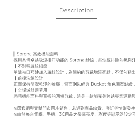
Description
▎Sorona 高效機能面料
採用具備卓越吸濕排汗功能的 Sorona 紗線，能快速排除熱
▎不對稱羅紋細節
單邊袖口巧妙加入羅紋設計，為簡約的剪裁增添亮點，不僅勾勒
▎前後洗鍊設計
正面保持簡潔乾淨的輪廓，背面則以經典 Bucket 角色圖案
▎全場域舒適著用
憑藉機能面料與百搭的圓領剪裁，這是一款能完美跨越專業運動
※因官網與實體門市同步銷售，若遇到商品缺貨、客訂等情形發生
※由於每台電腦、手機、3C用品之螢幕亮度、彩度等顯示器設定