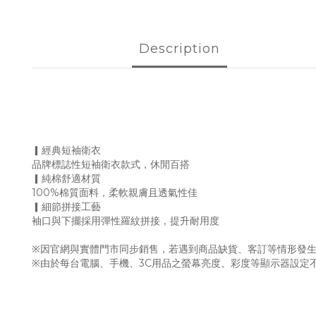
Description
▎經典短袖衛衣
品牌標誌性短袖衛衣款式，休閒百搭
▎純棉舒適材質
100%棉質面料，柔軟親膚且透氣性佳
▎細節拼接工藝
袖口與下擺採用彈性羅紋拼接，提升耐用度
※因官網與實體門市同步銷售，若遇到商品缺貨、客訂等情形發生
※由於每台電腦、手機、3C用品之螢幕亮度、彩度等顯示器設定