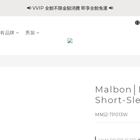
1
1
0
4
5
8
6
8
5
6
7
:
:
:
0
3
1
3
0
1
2
6
📢 VVIP 全館不限金額消費 即享全館免運 📢
爸氣穿搭 寵愛88 不限金額 全館88折!!
0
0
3
4
7
5
7
4
5
6
Days
Hours
Minutes
Second
2
0
2
0
1
5
2
3
6
4
6
3
4
5
9
1
1
0
4
請注意!! 週六日、國定假日不出貨
1
2
5
3
5
2
3
4
8
0
0
3
0
1
4
2
4
1
2
3
7
有品牌
男裝
2
:
:
:
0
3
1
3
0
1
2
6
爸氣穿搭 寵愛88 不限金額 全館88折!!
1
Days
Hours
Minutes
Second
2
0
2
0
1
5
0
1
1
0
4
0
0
3
2
1
0
Malbon│B
Short-Sl
MN52-TP013W