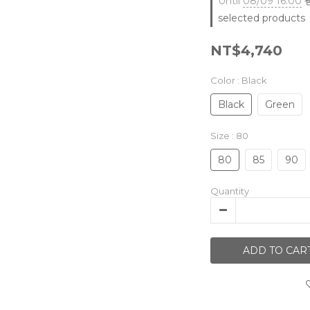
Until
08/09 16:00
爸
selected products
NT$4,740
Color
: Black
Black
Green
Size
: 80
80
85
90
Quantity
ADD TO CAR